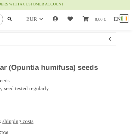
RDERS WITH A CUSTOMER ACCOUNT
EUR
EN
0,00 €
ear (Opuntia humifusa) seeds
seeds
, seed tested regularly
us
shipping costs
7036