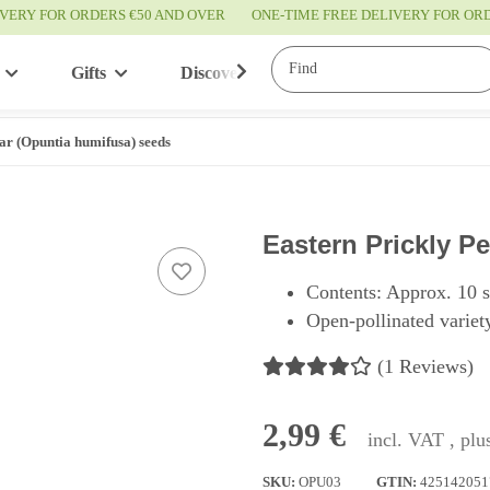
IVERY FOR ORDERS €50 AND OVER
ONE-TIME FREE DELIVERY FOR O
Gifts
Discover
Service
ar (Opuntia humifusa) seeds
Eastern Prickly P
Contents: Approx. 10 
Open-pollinated variety
(1 Reviews)
2,99 €
incl. VAT , pl
SKU:
OPU03
GTIN:
425142051