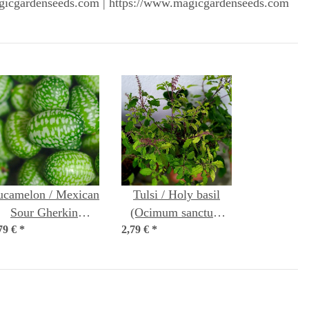
gicgardenseeds.com | https://www.magicgardenseeds.com
ucamelon / Mexican
Tulsi / Holy basil
Sour Gherkin
(Ocimum sanctum
79 €
(Melothria scabra)
*
2,79 €
syn. tenuiflorum)
*
seeds