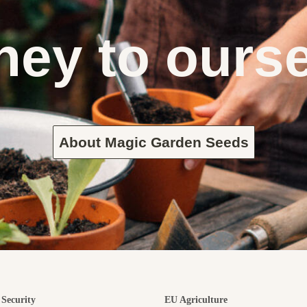
ney to ours
About Magic Garden Seeds
Security
EU Agriculture