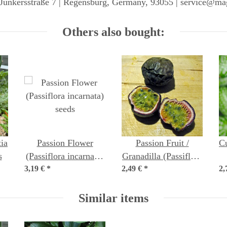
Junkersstraße 7 | Regensburg, Germany, 93055 | service@ma
Others also bought:
ia
Passion Flower
Passion Fruit /
C
s
(Passiflora incarnata)
Granadilla (Passiflora
3,19 €
*
seeds
2,49 €
edulis) seeds
*
2,
Similar items