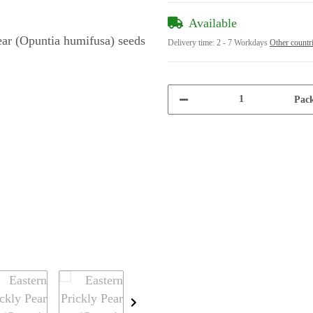
Available
Delivery time:
2 - 7 Workdays
Other countr
Pack