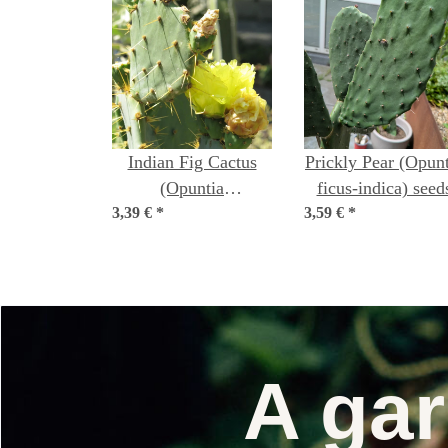
Indian Fig Cactus
Prickly Pear (Opunt
(Opuntia
ficus-indica) seed
3,39 €
phaeacantha) seeds
*
3,59 €
*
A gar