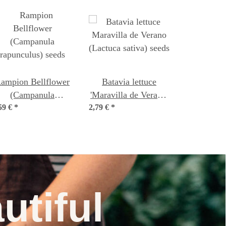
ampion Bellflower
Batavia lettuce
(Campanula
'Maravilla de Verano'
59 €
rapunculus) seeds
*
(Lactuca sativa) seeds
2,79 €
*
utiful