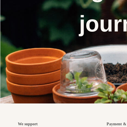
jour
We support
Payment & 