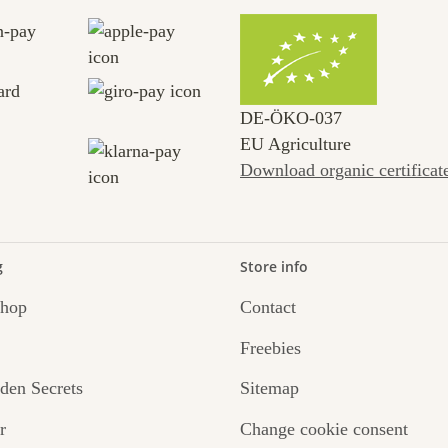
DE‑ÖKO‑037
EU Agriculture
Download organic certificat
g
Store info
Shop
Contact
Freebies
den Secrets
Sitemap
r
Change cookie consent