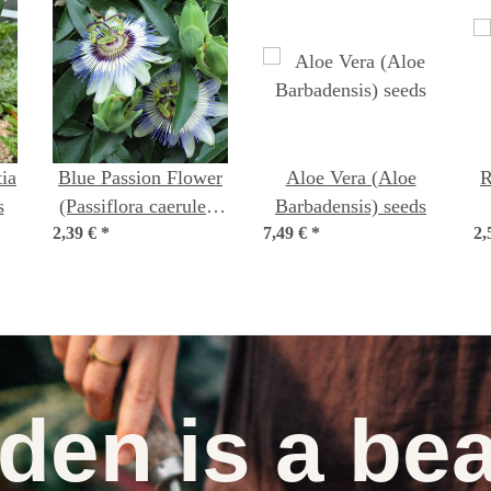
ia
Blue Passion Flower
Aloe Vera (Aloe
R
s
(Passiflora caerulea)
Barbadensis) seeds
2,39 €
*
seeds
7,49 €
*
2,
den is a bea