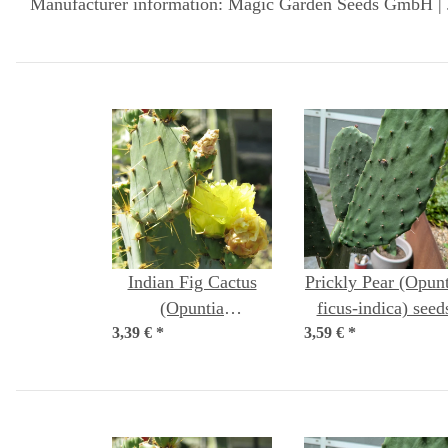
Manufacturer information: Magic Garden Seeds GmbH | 
Indian Fig Cactus
Prickly Pear (Opunt
(Opuntia
ficus-indica) seed
3,39 €
phaeacantha) seeds
*
3,59 €
*